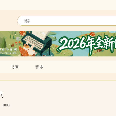
书库
完本
气
1009