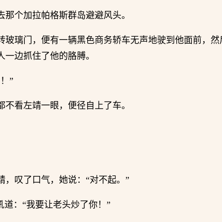
去那个加拉帕格斯群岛避避风头。
转玻璃门，便有一辆黑色商务轿车无声地驶到他面前，然
人一边抓住了他的胳膊。
！”
都不看左靖一眼，便径自上了车。
。
靖，叹了口气，她说：“对不起。”
吼道：“我要让老头炒了你！”