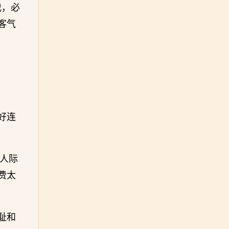
我，必
客气
好连
的人际
费太
耻和