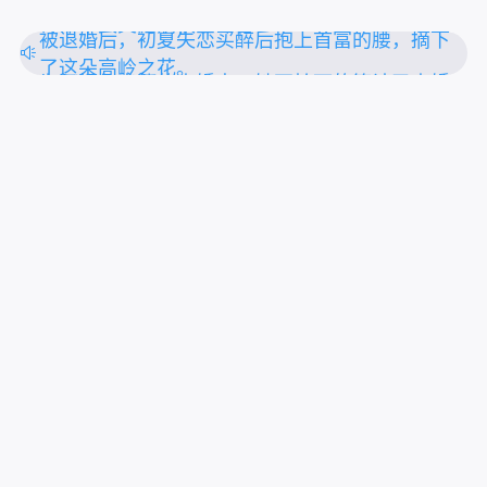
毒命不久矣的病秧子冲喜
被退婚后，初夏失恋买醉后抱上首富的腰，摘下
了这朵高岭之花。
为了报复出轨的未婚夫，她不怕死的算计了未婚
夫的小叔。
上拉刷新