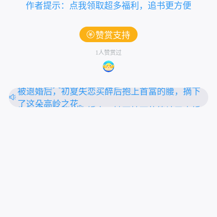
作者提示：点我领取超多福利，追书更方便
赞赏支持
1人赞赏过
一朝穿越，醒来就被塞入花轿，送去给个身中奇
毒命不久矣的病秧子冲喜
被退婚后，初夏失恋买醉后抱上首富的腰，摘下
了这朵高岭之花。
为了报复出轨的未婚夫，她不怕死的算计了未婚
夫的小叔。
上拉刷新