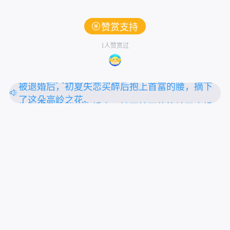
赞赏支持
1人赞赏过
一朝穿越，醒来就被塞入花轿，送去给个身中奇
毒命不久矣的病秧子冲喜
被退婚后，初夏失恋买醉后抱上首富的腰，摘下
了这朵高岭之花。
为了报复出轨的未婚夫，她不怕死的算计了未婚
夫的小叔。
上拉刷新