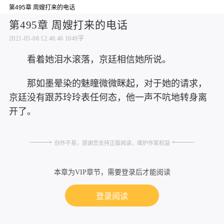
第495章 周嫂打来的电话
第495章 周嫂打来的电话
2021-05-08 12:48:46
1049字
看着她泪水滚落，京廷相信她所说。
那如墨晕染的魅瞳微微眯起，对于她的请求，
京廷没有跟苏玲玲表任何态，他一声不吭地转身离
开了。
创作不易，感谢您支持正版阅读，维护作家权益
本章为VIP章节，需要登录后才能阅读
登录阅读