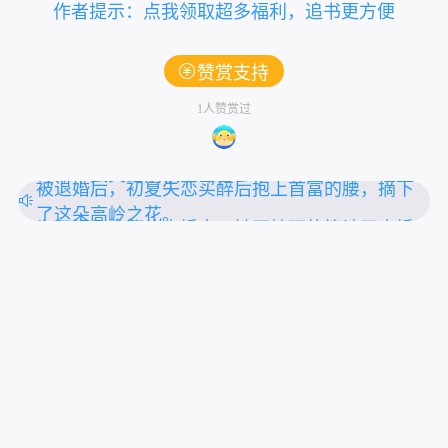
作者提示：点我领取超多福利，追书更方便
赞赏支持
1人赞赏过
一朝穿越，醒来就被塞入花轿，送去给个身中奇
毒命不久矣的病秧子冲喜
被退婚后，初夏失恋买醉后抱上首富的腰，摘下
了这朵高岭之花。
为了报复出轨的未婚夫，她不怕死的算计了未婚
夫的小叔。
上拉刷新