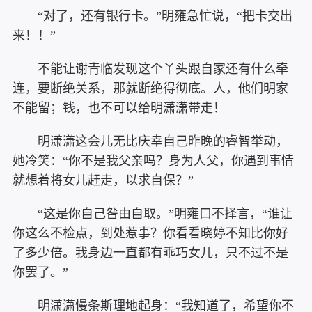
“对了，还有银行卡。”明雍急忙说，“把卡交出
来！！”
不能让谢青临发现这个丫头跟自家还有什么牵
连，要断绝关系，那就断绝得彻底。人，他们明家
不能留；钱，也不可以给明潇潇带走！
明潇潇这会儿无比庆幸自己昨晚的睿智举动，
她冷笑：“你不是我父亲吗？身为人父，你遇到事情
就想着将女儿赶走，以求自保？”
“这是你自己咎由自取。”明雍口不择言，“谁让
你这么不检点，到处惹事？你看看晓婷不知比你好
了多少倍。我身边一直都有乖巧女儿，只不过不是
你罢了。”
明潇潇慢条斯理地起身：“我知道了，希望你不