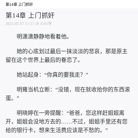
第14章 上门抓奸
第14章 上门抓奸
2021-05-07 11:17:18
1541字
明潇潇静静地看着他。
她的心底划过最后一抹淡淡的悲哀，那是原主
留在这个世界上最后的眷恋了。
她站起身：“你真的要我走？”
明雍当机立断：“没错，现在就收拾你的东西滚
蛋。”
明晓婷在一旁提醒：“爸爸，您这样赶姐姐离
开，姐姐会没地方去的……不过，姐姐手里还有您
给的银行卡，想来生活费应该是不愁的。”