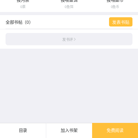
投月票
投喂鱼饵
投喂鱼币
0票
0鱼饵
0鱼币
全部书帖（0）
发表书贴
发书评
目录
加入书架
免费阅读