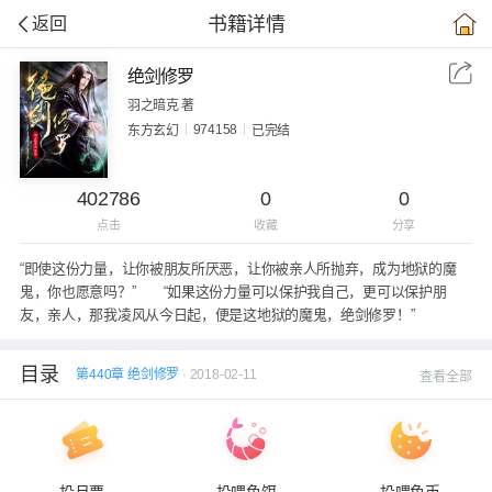
书籍详情
返回
绝剑修罗
羽之暗克 著
974158
东方玄幻
已完结
402786
0
0
点击
收藏
分享
“即使这份力量，让你被朋友所厌恶，让你被亲人所抛弃，成为地狱的魔
鬼，你也愿意吗？” “如果这份力量可以保护我自己，更可以保护朋
友，亲人，那我凌风从今日起，便是这地狱的魔鬼，绝剑修罗！”
目录
第440章 绝剑修罗
· 2018-02-11
查看全部