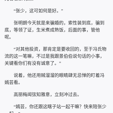
“张少，这可如何是好。”
张明朗今天就是来骗婚的，索性装到底，骗到
底，等领了证，生米煮成熟饭，后面的事，管他
呢。
“对其他投资，那肯定是要收回的，至于冯氏物
流的这一笔嘛，不过是我跟景伯伯说句话的小事，
关键看你们有没有诚意了。”
说着，他还用贼溜溜的眼睛肆无忌惮的盯着冯
嫣芸看。
高丽梅闻弦知雅意，立刻冲过去。
“嫣芸，你还跟这瞎子站一起干嘛？快来陪张少