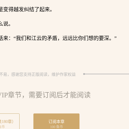
是变得越发纠结了起来。
么说。
话来：“我们和江云的矛盾，远远比你们想的要深。”
不易，感谢您支持正版阅读，维护作家权益
VIP章节，需要订阅后才能阅读
180章）
订阅本章
 鱼币
100 鱼币