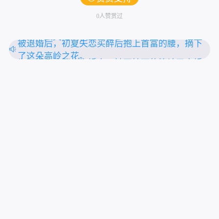
0人赞赏过
一朝穿越，醒来就被塞入花轿，送去给个身中奇
毒命不久矣的病秧子冲喜
被退婚后，初夏失恋买醉后抱上首富的腰，摘下
了这朵高岭之花。
为了报复出轨的未婚夫，她不怕死的算计了未婚
夫的小叔。
上拉刷新