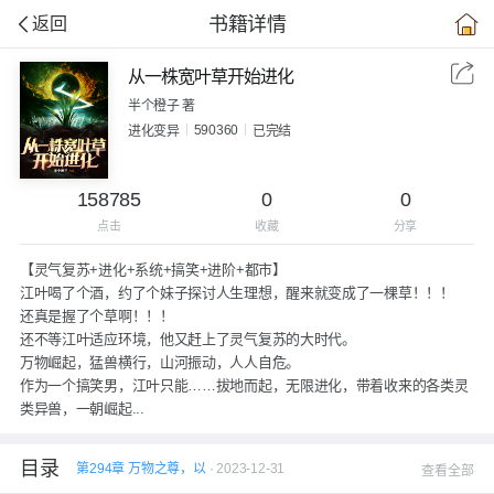
书籍详情
返回
从一株宽叶草开始进化
半个橙子 著
590360
进化变异
已完结
158785
0
0
点击
收藏
分享
【灵气复苏+进化+系统+搞笑+进阶+都市】
江叶喝了个酒，约了个妹子探讨人生理想，醒来就变成了一棵草！！！
还真是握了个草啊！！！
还不等江叶适应环境，他又赶上了灵气复苏的大时代。
万物崛起，猛兽横行，山河振动，人人自危。
作为一个搞笑男，江叶只能……拔地而起，无限进化，带着收来的各类灵
类异兽，一朝崛起...
目录
第294章 万物之尊，以
· 2023-12-31
查看全部