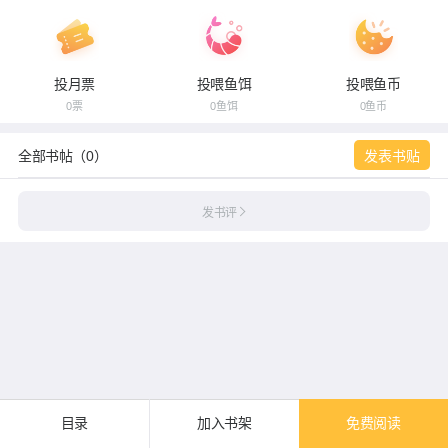
投月票
投喂鱼饵
投喂鱼币
0票
0鱼饵
0鱼币
全部书帖（0）
发表书贴
发书评
目录
加入书架
免费阅读