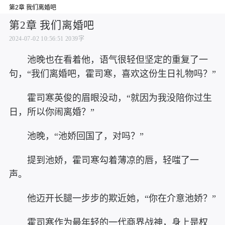
第2章 我们离婚吧
第2章 我们离婚吧
2024-07-02 10:56:51
2039字
池晚也在看着他，语气很轻但坚定的重复了一
句，“我们离婚吧，霍司寒，喜欢这份生日礼物吗？”
霍司寒英俊的眉眼没动，“就因为我没陪你过生
日，所以你闹离婚？”
池晚，“池娇回国了，对吗？”
提到池娇，霍司寒勾着薄凉的唇，轻嗤了一
声。
他迈开长腿一步步的欺近她，“你在介意池娇？”
霍司寒作为最年轻的一代商界战神，身上是权