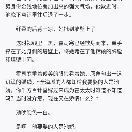
势身份金钱地位叠加出来的强大气场，他欺近时，
池晚下意识里往后退了一步。
纤柔的后背一凉，她抵到墙壁上了。
这时视线里一黑，霍司寒已经欺身而来，单手
撑在了她身侧的墙壁上，将她堵在了他精硕的胸膛
和墙壁中间。
霍司寒垂着俊美的眼睑看着她，唇角勾出一道
讥讽的弧线，“全海城的人都知道我要娶的人是池
娇，你千方百计替嫁过来成为霍太太时难道不知道
吗？当时没介意，现在又在矫情什么？”
池晚脸色一白。
是啊，他要娶的人是池娇。