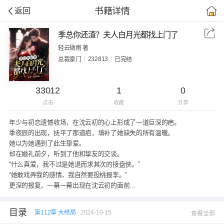
书籍详情
返回
季总你还渣？夫人白月光都找上门了
轻云微雨 著
232813
总裁豪门
已完结
33012
1
0
点击
收藏
分享
年少与初恋遗憾收场，在沈云初的心上形成了一道巨深的疤。
季夜辰的出现，抚平了那道疤，填补了她缺失的所有温暖。
她以为她遇到了此生挚爱。
却在婚礼前夕，听到了他和挚友的交谈。
“什么真爱，我不过是她退而求其次的接盘侠。”
“她敢戏弄我的感情，我自然要投桃报李。”
更深的报复，一幕一幕出现在沈云初的面前...
目录
第112章 大结局
· 2024-10-15
查看全部