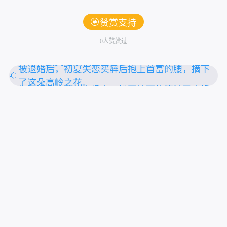
赞赏支持
0人赞赏过
一朝穿越，醒来就被塞入花轿，送去给个身中奇
毒命不久矣的病秧子冲喜
被退婚后，初夏失恋买醉后抱上首富的腰，摘下
了这朵高岭之花。
为了报复出轨的未婚夫，她不怕死的算计了未婚
夫的小叔。
上拉刷新