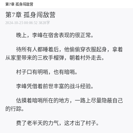
第7章 孤身闯敌营
第7章 孤身闯敌营
2024-10-25 00:06:52
3828字
晚上，李峰在宿舍表现的很正常。
待所有人都睡着后，他偷偷穿衣服起身，拿着
从家里带来的三枚手榴弹，朝着村外走去。
村子口有明哨，也有暗哨。
李峰凭借着前世丰富的战斗经验。
估摸着暗哨所在的地方，一路上尽量隐蔽自己
的行踪。
费了老半天的力气，这才出了村子。