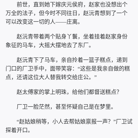
前世，直到她下嫁庆元侯府，赵家也没想出个
万全的法子，但今时不同往日，赵沅青想到了一个
可以改变这一切的人——庄离。
赵沅青带着两个贴身丫鬟，坐着挂着赵家身份
象征的马车，大摇大摆地去了东厂。
赵沅青下了马车，亲自拎着一篮子糕点，递到
门口的厂卫手中，面带笑容：“这些是我亲自做的糕
点，还请这位大人替我转交给庄公。”
赵太傅家的掌上明珠，给他们都督送糕点？
厂卫一脸茫然，甚至怀疑自己是在梦里。
“赵姑娘稍等，小人去帮姑娘禀报一声？”厂卫试
探着开口。