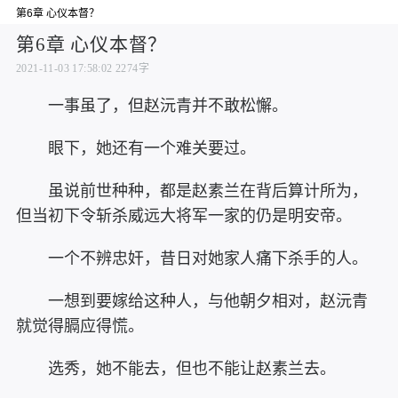
第6章 心仪本督？
第6章 心仪本督？
2021-11-03 17:58:02
2274字
一事虽了，但赵沅青并不敢松懈。
眼下，她还有一个难关要过。
虽说前世种种，都是赵素兰在背后算计所为，
但当初下令斩杀威远大将军一家的仍是明安帝。
一个不辨忠奸，昔日对她家人痛下杀手的人。
一想到要嫁给这种人，与他朝夕相对，赵沅青
就觉得膈应得慌。
选秀，她不能去，但也不能让赵素兰去。