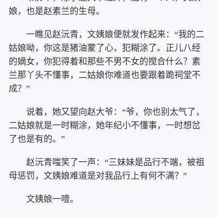
娘，也是赵素兰的生母。
一瞧见赵沅青，文姨娘便就发作起来：“我的二
姑娘呦，你这是猪油蒙了心，犯糊涂了。正儿八经
的嫡女，你犯得着和那些不男不女的搅合什么？素
兰那丫头不懂事，二姑娘你难道也要跟着跪祠堂不
成？”
说着，她又望向赵大爷：“爷，你也别太气了，
二姑娘就是一时糊涂，她年纪小不懂事，一时想岔
了也是有的。”
赵沅青嗤笑了一声：“三妹妹是品行不端，被祖
母惩罚，文姨娘难道是对我品行上有何不满？”
文姨娘一噎。