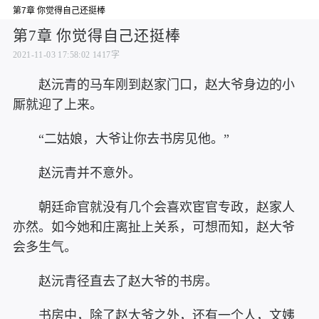
第7章 你觉得自己还挺棒
第7章 你觉得自己还挺棒
2021-11-03 17:58:02
1417字
赵沅青的马车刚到赵家门口，赵大爷身边的小
厮就迎了上来。
“二姑娘，大爷让你去书房见他。”
赵沅青并不意外。
朝廷命官就没有几个会喜欢宦官专政，赵家人
亦然。如今她和庄离扯上关系，可想而知，赵大爷
会多生气。
赵沅青径直去了赵大爷的书房。
书房中，除了赵大爷之外，还有一个人，文姨