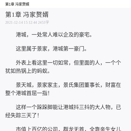
第1章 冯家赘婿
第1章 冯家赘婿
2021-12-14 15:12:44
2453字
港城，一处常人难以企及的豪宅。
这里属于景家，港城第一豪门。
外表上看这里一切如常，但里面的人，一个个
犹如热锅上的蚂蚁。
景天城，景家家主，景氏集团董事长，财富在
整个港城首屈一指！
这样一个跺跺脚能让港城抖三抖的大人物，已
经失踪三天了！
市值上百亿的公司，群龙无首，全靠亲生女儿