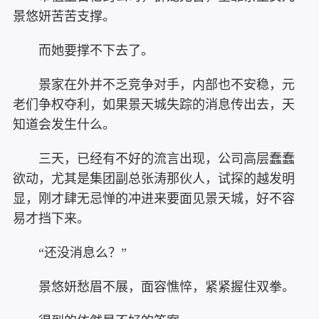
景悠妍苦苦支撑。
而她要撑不下去了。
景家在外并不乏竞争对手，内部也不安稳，元
老们争权夺利，如果景天城失踪的消息传出去，天
知道会发生什么。
三天，已经有不好的流言出现，公司高层蠢蠢
欲动，尤其是集团副总张涛那伙人，试探的越发明
显，刚才肆无忌惮的冲进来要面见景天城，好不容
易才挡下来。
“还没消息么？”
景悠妍愁眉不展，面容憔悴，紧紧握住双拳。