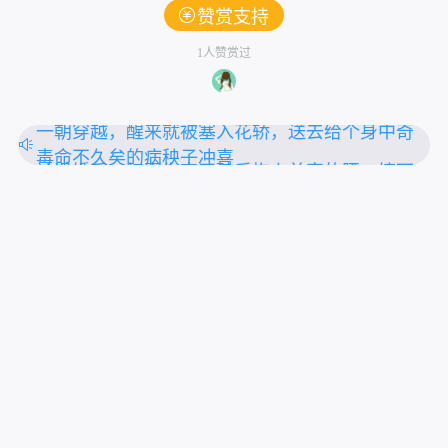
赞赏支持
1人赞赏过
一朝穿越，醒来就被塞入花轿，送去给个身中奇
毒命不久矣的病秧子冲喜
被退婚后，初夏失恋买醉后抱上首富的腰，摘下
了这朵高岭之花。
为了报复出轨的未婚夫，她不怕死的算计了未婚
上拉刷新
夫的小叔。