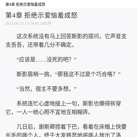
第4章 拒绝示爱恼羞成怒
第4章 拒绝示爱恼羞成怒
2025-04-25 13:19:40
2382字
这次系统没有马上回答斯影的提问，它声音支
支吾吾，还带着几分不确定。
“应该是……没死的吧？”
斯影眉梢一挑，“那我这不过是个巧合咯？”
“当然，宿主不要多想。”
系统连忙心虚地接上一句，斯影也懒得拆穿
它，一人一统心照不宣地互相糊弄。
几日后，谢斯卿捏着下巴，看着在床榻上快要
长毛的两个人，终于大发慈悲地将两人放出了洛