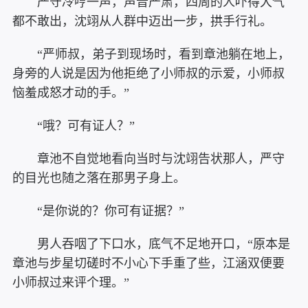
严守冷哼一声，声音严肃，四周的人吓得大气
都不敢出，沈翊从人群中迈出一步，拱手行礼。
“严师叔，弟子到现场时，看到章池躺在地上，
身旁的人说是因为他拒绝了小师叔的示爱，小师叔
恼羞成怒才动的手。”
“哦？可有证人？”
章池不自觉地看向当时与沈翊告状那人，严守
的目光也随之落在那男子身上。
“是你说的？你可有证据？”
男人吞咽了下口水，底气不足地开口，“原本是
章池与步星切磋时不小心下手重了些，江涵双便要
小师叔过来评个理。”