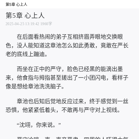
第5章 心上人
第5章 心上人
2025-04-25 13:19:42
1960字
在后面看热闹的弟子互相挤眉弄眼地交换眼
色，没人能知道这章池怎么如此勇敢，竟敢在严长
老的底线上蹦迪。
而坐在正中的严守，脸色已经黑的能滴出墨
来，他食指与拇指甚至搓出了一小团闪电，看样子
像是想给章池洗洗脑子。
章池也后知后觉地反应过来，终于感觉到一丝
恐惧，他紧紧低着头，不敢再与严守对上视线。
“沈翊，你来说。”